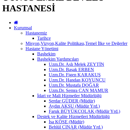
HASTANESİ
Kurumsal
Hastanemiz
Tarihçe
Misyon,Vizyon,Kalite Politikası,Temel İlke ve Değerler
Hastane Yönetimi
Başhekim
Başhekim Yardımcıları
Uzm.Dr. Aslı Melek ZEYTİN
Uzm.Dr. Başak ERBEN
Uzm.Dr. Figen KARAKUŞ
Uzm.Dr. Handan KOYUNCU
Uzm.Dr. Mustafa DOĞAR
Uzm.Dr. Semra CAN MAMUR
İdari ve Mali Hizmetler Müdürlüğü
Serdar GÜDER (Müdür)
Aydın AKSU (Müdür Yrd.)
Faruk BÜYÜKÇOLAK (Müdür Yrd.)
Destek ve Kalite Hizmetleri Müdürlüğü
İsa KÖSE (Müdür)
Behlül ÇINAR (Müdür Yrd.)