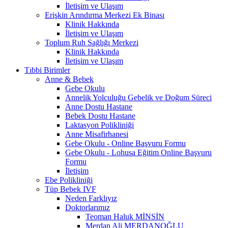
İletişim ve Ulaşım
Erişkin Arındırma Merkezi Ek Binası
Klinik Hakkında
İletişim ve Ulaşım
Toplum Ruh Sağlığı Merkezi
Klinik Hakkında
İletişim ve Ulaşım
Tıbbi Birimler
Anne & Bebek
Gebe Okulu
Annelik Yolculuğu Gebelik ve Doğum Süreci
Anne Dostu Hastane
Bebek Dostu Hastane
Laktasyon Polikliniği
Anne Misafirhanesi
Gebe Okulu - Online Başvuru Formu
Gebe Okulu - Lohusa Eğitim Online Başvuru
Formu
İletişim
Ebe Polikliniği
Tüp Bebek IVF
Neden Farklıyız
Doktorlarımız
Teoman Haluk MİNSİN
Merdan Ali MERDANOĞLU