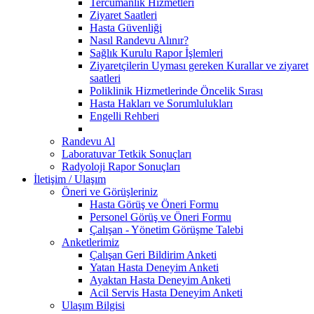
Tercümanlık Hizmetleri
Ziyaret Saatleri
Hasta Güvenliği
Nasıl Randevu Alınır?
Sağlık Kurulu Rapor İşlemleri
Ziyaretçilerin Uyması gereken Kurallar ve ziyaret
saatleri
Poliklinik Hizmetlerinde Öncelik Sırası
Hasta Hakları ve Sorumlulukları
Engelli Rehberi
Randevu Al
Laboratuvar Tetkik Sonuçları
Radyoloji Rapor Sonuçları
İletişim / Ulaşım
Öneri ve Görüşleriniz
Hasta Görüş ve Öneri Formu
Personel Görüş ve Öneri Formu
Çalışan - Yönetim Görüşme Talebi
Anketlerimiz
Çalışan Geri Bildirim Anketi
Yatan Hasta Deneyim Anketi
Ayaktan Hasta Deneyim Anketi
Acil Servis Hasta Deneyim Anketi
Ulaşım Bilgisi