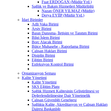
Fuat ERDOĞAN (Müdür Yrd.)
Sağlık ve Bakım Hizmetleri Müdürlüğü
Nazan ÖNER YILMAZ (Müdür)
Derya EYİİP (Müdür Yrd.)
İdari Birimler
Adli Vaka Birimi
Arşiv Birimi
Basın Danışma- İletişim ve Tanıtım Birimi
Bilgi İşlem Birimi
Borç Alacak Birimi
Bütçe Muhasebe - Raporlama Birimi
Çalışan Hakları Birimi
Disiplin Birimi
Eğitim Birimi
Enfeksiyon Kontrol Birimi
Organizasyon Şeması
Kalite Yönetimi
Kalite Yönetimi
SKS Eğitim Planı
Sağlık Hizmeti Kalitesinin Geliştirilmesi ve
Değerlendirilmesine Dair Yönetmelik
Çalışan Güvenliği Genelgesi
Sağlıkta Kalite, Akreditasyon ve Çalışan Hakları
Dairesi Başkanlığı