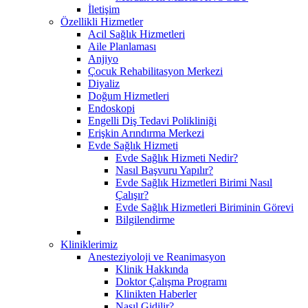
İletişim
Özellikli Hizmetler
Acil Sağlık Hizmetleri
Aile Planlaması
Anjiyo
Çocuk Rehabilitasyon Merkezi
Diyaliz
Doğum Hizmetleri
Endoskopi
Engelli Diş Tedavi Polikliniği
Erişkin Arındırma Merkezi
Evde Sağlık Hizmeti
Evde Sağlık Hizmeti Nedir?
Nasıl Başvuru Yapılır?
Evde Sağlık Hizmetleri Birimi Nasıl
Çalışır?
Evde Sağlık Hizmetleri Biriminin Görevi
Bilgilendirme
Kliniklerimiz
Anesteziyoloji ve Reanimasyon
Klinik Hakkında
Doktor Çalışma Programı
Klinikten Haberler
Nasıl Gidilir?