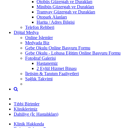
Otobüs Güzergah ve Durakları
Minibüs Güzergah ve Durakları
Tramvay Güzergah ve Durakları
Otopark Alanları
Harita / Adres Bilgisi
Telefon Rehberi
Dijital Medya
Online İşlemler
Medyada Biz
Gebe Okulu Online Başvuru Formu
Gebe Okulu - Lohusa Eğitim Online Başvuru Formu
Fotoğraf Galerisi
Hastanemiz
2 Eylül Hizmet Binası
İletişim & Tanıtım Faaliyetleri
Sağlık Takvimi
Tıbbi Birimler
Kliniklerimiz
Dahiliye (İç Hastalıkları)
Klinik Hakkında