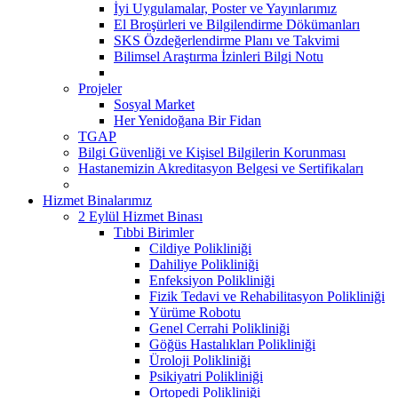
İyi Uygulamalar, Poster ve Yayınlarımız
El Broşürleri ve Bilgilendirme Dökümanları
SKS Özdeğerlendirme Planı ve Takvimi
Bilimsel Araştırma İzinleri Bilgi Notu
Projeler
Sosyal Market
Her Yenidoğana Bir Fidan
TGAP
Bilgi Güvenliği ve Kişisel Bilgilerin Korunması
Hastanemizin Akreditasyon Belgesi ve Sertifikaları
Hizmet Binalarımız
2 Eylül Hizmet Binası
Tıbbi Birimler
Cildiye Polikliniği
Dahiliye Polikliniği
Enfeksiyon Polikliniği
Fizik Tedavi ve Rehabilitasyon Polikliniği
Yürüme Robotu
Genel Cerrahi Polikliniği
Göğüs Hastalıkları Polikliniği
Üroloji Polikliniği
Psikiyatri Polikliniği
Ortopedi Polikliniği