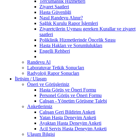
Tercümanlık Hizmetleri
Ziyaret Saatleri
Hasta Güvenliği
Nasıl Randevu Alınır?
Sağlık Kurulu Rapor İşlemleri
Ziyaretçilerin Uyması gereken Kurallar ve ziyaret
saatleri
Poliklinik Hizmetlerinde Öncelik Sırası
Hasta Hakları ve Sorumlulukları
Engelli Rehberi
Randevu Al
Laboratuvar Tetkik Sonuçları
Radyoloji Rapor Sonuçları
İletişim / Ulaşım
Öneri ve Görüşleriniz
Hasta Görüş ve Öneri Formu
Personel Görüş ve Öneri Formu
Çalışan - Yönetim Görüşme Talebi
Anketlerimiz
Çalışan Geri Bildirim Anketi
Yatan Hasta Deneyim Anketi
Ayaktan Hasta Deneyim Anketi
Acil Servis Hasta Deneyim Anketi
Ulaşım Bilgisi