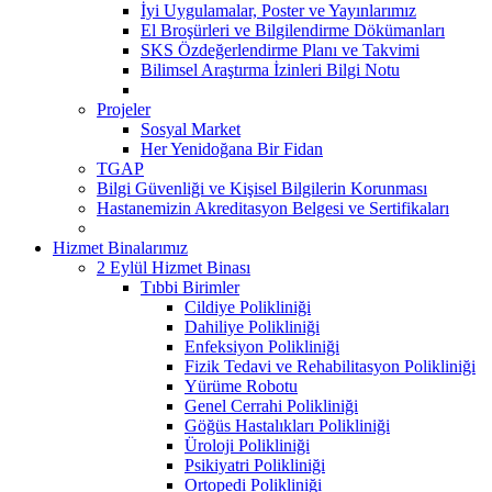
İyi Uygulamalar, Poster ve Yayınlarımız
El Broşürleri ve Bilgilendirme Dökümanları
SKS Özdeğerlendirme Planı ve Takvimi
Bilimsel Araştırma İzinleri Bilgi Notu
Projeler
Sosyal Market
Her Yenidoğana Bir Fidan
TGAP
Bilgi Güvenliği ve Kişisel Bilgilerin Korunması
Hastanemizin Akreditasyon Belgesi ve Sertifikaları
Hizmet Binalarımız
2 Eylül Hizmet Binası
Tıbbi Birimler
Cildiye Polikliniği
Dahiliye Polikliniği
Enfeksiyon Polikliniği
Fizik Tedavi ve Rehabilitasyon Polikliniği
Yürüme Robotu
Genel Cerrahi Polikliniği
Göğüs Hastalıkları Polikliniği
Üroloji Polikliniği
Psikiyatri Polikliniği
Ortopedi Polikliniği