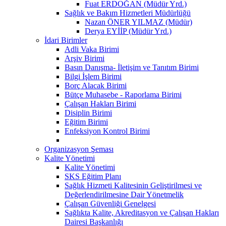
Fuat ERDOĞAN (Müdür Yrd.)
Sağlık ve Bakım Hizmetleri Müdürlüğü
Nazan ÖNER YILMAZ (Müdür)
Derya EYİİP (Müdür Yrd.)
İdari Birimler
Adli Vaka Birimi
Arşiv Birimi
Basın Danışma- İletişim ve Tanıtım Birimi
Bilgi İşlem Birimi
Borç Alacak Birimi
Bütçe Muhasebe - Raporlama Birimi
Çalışan Hakları Birimi
Disiplin Birimi
Eğitim Birimi
Enfeksiyon Kontrol Birimi
Organizasyon Şeması
Kalite Yönetimi
Kalite Yönetimi
SKS Eğitim Planı
Sağlık Hizmeti Kalitesinin Geliştirilmesi ve
Değerlendirilmesine Dair Yönetmelik
Çalışan Güvenliği Genelgesi
Sağlıkta Kalite, Akreditasyon ve Çalışan Hakları
Dairesi Başkanlığı