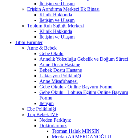
İletişim ve Ulaşım
Erişkin Arındırma Merkezi Ek Binası
Klinik Hakkında
İletişim ve Ulaşım
Toplum Ruh Sağlığı Merkezi
Klinik Hakkında
İletişim ve Ulaşım
Tıbbi Birimler
Anne & Bebek
Gebe Okulu
Annelik Yolculuğu Gebelik ve Doğum Süreci
Anne Dostu Hastane
Bebek Dostu Hastane
Laktasyon Polikliniği
Anne Misafirhanesi
Gebe Okulu - Online Başvuru Formu
Gebe Okulu - Lohusa Eğitim Online Başvuru
Formu
İletişim
Ebe Polikliniği
Tüp Bebek IVF
Neden Farklıyız
Doktorlarımız
Teoman Haluk MİNSİN
Merdan Ali MERDANOĞLU