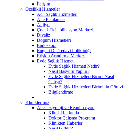
İletişim
Özellikli Hizmetler
Acil Sağlık Hizmetleri
Aile Planlaması
Anjiyo
Çocuk Rehabilitasyon Merkezi
Diyaliz
Doğum Hizmetleri
Endoskopi
Engelli Diş Tedavi Polikliniği
Erişkin Arındırma Merkezi
Evde Sağlık Hizmeti
Evde Sağlık Hizmeti Nedir?
Nasıl Başvuru Yapılır?
Evde Sağlık Hizmetleri Birimi Nasıl
Çalışır?
Evde Sağlık Hizmetleri Biriminin Görevi
Bilgilendirme
Kliniklerimiz
Anesteziyoloji ve Reanimasyon
Klinik Hakkında
Doktor Çalışma Programı
Klinikten Haberler
Nasıl Gidilir?