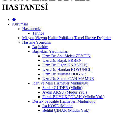
HASTANESİ
Kurumsal
Hastanemiz
Tarihçe
Misyon,Vizyon,Kalite Politikası,Temel İlke ve Değerler
Hastane Yönetimi
Başhekim
Başhekim Yardımcıları
Uzm.Dr. Aslı Melek ZEYTİN
Uzm.Dr. Başak ERBEN
Uzm.Dr. Figen KARAKUŞ
Uzm.Dr. Handan KOYUNCU
Uzm.Dr. Mustafa DOĞAR
Uzm.Dr. Semra CAN MAMUR
İdari ve Mali Hizmetler Müdürlüğü
Serdar GÜDER (Müdür)
Aydın AKSU (Müdür Yrd.)
Faruk BÜYÜKÇOLAK (Müdür Yrd.)
Destek ve Kalite Hizmetleri Müdürlüğü
İsa KÖSE (Müdür)
Behlül ÇINAR (Müdür Yrd.)