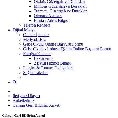
Otobüs Güzergah ve Durakları
Minibüs Güzergah ve Durakları
Tramvay Güzergah ve Durakları
Otopark Alanları
Harita / Adres Bilgisi
Telefon Rehberi
Dijital Medya
Online İşlemler
Medyada Biz
Gebe Okulu Online Başvuru Formu
Gebe Okulu - Lohusa Eğitim Online Başvuru Formu
Fotoğraf Galerisi
Hastanemiz
2 Eylül Hizmet Binası
İletişim & Tanıtım Faaliyetleri
Sağlık Takvimi
İletişim / Ulaşım
Anketlerimiz
Çalışan Geri Bildirim Anketi
Çalışan Geri Bildirim Anketi