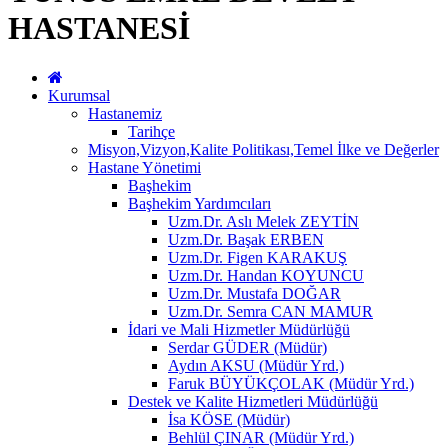
HASTANESİ
Kurumsal
Hastanemiz
Tarihçe
Misyon,Vizyon,Kalite Politikası,Temel İlke ve Değerler
Hastane Yönetimi
Başhekim
Başhekim Yardımcıları
Uzm.Dr. Aslı Melek ZEYTİN
Uzm.Dr. Başak ERBEN
Uzm.Dr. Figen KARAKUŞ
Uzm.Dr. Handan KOYUNCU
Uzm.Dr. Mustafa DOĞAR
Uzm.Dr. Semra CAN MAMUR
İdari ve Mali Hizmetler Müdürlüğü
Serdar GÜDER (Müdür)
Aydın AKSU (Müdür Yrd.)
Faruk BÜYÜKÇOLAK (Müdür Yrd.)
Destek ve Kalite Hizmetleri Müdürlüğü
İsa KÖSE (Müdür)
Behlül ÇINAR (Müdür Yrd.)