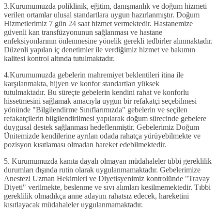
3.
Kurumumuzda poliklinik, eğitim, danışmanlık ve doğum hizmeti
verilen ortamlar ulusal standartlara uygun hazırlanmıştır.
Doğum
Hizmetlerimiz 7 gün 24 saat hizmet vermektedir. Hastanemize
güvenli kan transfüzyonunun sağlanması ve hastane
enfeksiyonlarının önlenmesine yönelik gerekli tedbirler alınmaktadır.
Düzenli yapılan iç denetimler ile verdiğimiz hizmet ve bakımın
kalitesi kontrol altında tutulmaktadır.
4.
Kurumumuzda gebelerin mahremiyet beklentileri itina ile
karşılanmakta, hijyen ve konfor standartları yüksek
tutulmaktadır.
Bu süreçte gebelerin kendini rahat ve konforlu
hissetmesini sağlamak amacıyla uygun bir refakatçi seçebilmesi
yönünde "Bilgilendirme Sınıflarımızda" gebelerin ve seçilen
refakatçilerin bilgilendirilmesi yapılarak doğum sürecinde gebelere
duygusal destek sağlanması hedeflenmiştir. Gebelerimiz Doğum
Ünitemizde kendilerine ayrılan odada rahatça yürüyebilmekte ve
pozisyon kısıtlaması olmadan hareket edebilmektedir.
5
.
Kurumumuzda kanıta dayalı olmayan müdahaleler tıbbi gereklilik
durumları dışında rutin olarak uygulanmamaktadır.
Gebelerimize
Anestezi Uzman Hekimleri ve Diyetisyenimiz kontrolünde "Travay
Diyeti" verilmekte, beslenme ve sıvı alımları kesilmemektedir. Tıbbi
gereklilik olmadıkça anne adayını rahatsız edecek, hareketini
kısıtlayacak müdahaleler uygulanmamaktadır.