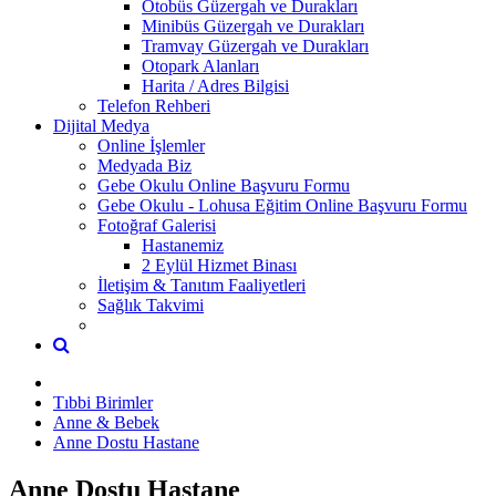
Otobüs Güzergah ve Durakları
Minibüs Güzergah ve Durakları
Tramvay Güzergah ve Durakları
Otopark Alanları
Harita / Adres Bilgisi
Telefon Rehberi
Dijital Medya
Online İşlemler
Medyada Biz
Gebe Okulu Online Başvuru Formu
Gebe Okulu - Lohusa Eğitim Online Başvuru Formu
Fotoğraf Galerisi
Hastanemiz
2 Eylül Hizmet Binası
İletişim & Tanıtım Faaliyetleri
Sağlık Takvimi
Tıbbi Birimler
Anne & Bebek
Anne Dostu Hastane
Anne Dostu Hastane