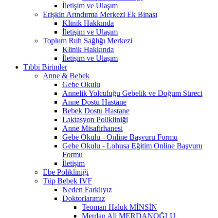
İletişim ve Ulaşım
Erişkin Arındırma Merkezi Ek Binası
Klinik Hakkında
İletişim ve Ulaşım
Toplum Ruh Sağlığı Merkezi
Klinik Hakkında
İletişim ve Ulaşım
Tıbbi Birimler
Anne & Bebek
Gebe Okulu
Annelik Yolculuğu Gebelik ve Doğum Süreci
Anne Dostu Hastane
Bebek Dostu Hastane
Laktasyon Polikliniği
Anne Misafirhanesi
Gebe Okulu - Online Başvuru Formu
Gebe Okulu - Lohusa Eğitim Online Başvuru
Formu
İletişim
Ebe Polikliniği
Tüp Bebek IVF
Neden Farklıyız
Doktorlarımız
Teoman Haluk MİNSİN
Merdan Ali MERDANOĞLU