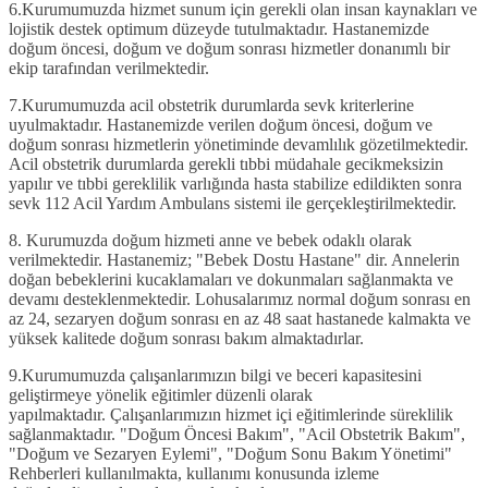
6.
Kurumumuzda hizmet sunum için gerekli olan insan kaynakları ve
lojistik destek optimum düzeyde tutulmaktadır.
Hastanemizde
doğum öncesi, doğum ve doğum sonrası hizmetler donanımlı bir
ekip tarafından verilmektedir.
7.
Kurumumuzda acil obstetrik durumlarda sevk kriterlerine
uyulmaktadır.
Hastanemizde verilen doğum öncesi, doğum ve
doğum sonrası hizmetlerin yönetiminde devamlılık gözetilmektedir.
Acil obstetrik durumlarda gerekli tıbbi müdahale gecikmeksizin
yapılır ve tıbbi gereklilik varlığında hasta stabilize edildikten sonra
sevk 112 Acil Yardım Ambulans sistemi ile gerçekleştirilmektedir.
8.
Kurumuzda doğum hizmeti anne ve bebek odaklı olarak
verilmektedir.
Hastanemiz; "Bebek Dostu Hastane" dir. Annelerin
doğan bebeklerini kucaklamaları ve dokunmaları sağlanmakta ve
devamı desteklenmektedir. Lohusalarımız normal doğum sonrası en
az 24, sezaryen doğum sonrası en az 48 saat hastanede kalmakta ve
yüksek kalitede doğum sonrası bakım almaktadırlar.
9.
Kurumumuzda çalışanlarımızın bilgi ve beceri kapasitesini
geliştirmeye yönelik eğitimler düzenli olarak
yapılmaktadır.
Çalışanlarımızın hizmet içi eğitimlerinde süreklilik
sağlanmaktadır. "Doğum Öncesi Bakım", "Acil Obstetrik Bakım",
"Doğum ve Sezaryen Eylemi", "Doğum Sonu Bakım Yönetimi"
Rehberleri kullanılmakta, kullanımı konusunda izleme