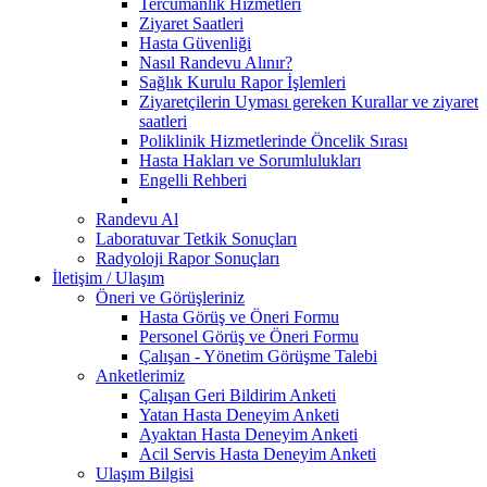
Tercümanlık Hizmetleri
Ziyaret Saatleri
Hasta Güvenliği
Nasıl Randevu Alınır?
Sağlık Kurulu Rapor İşlemleri
Ziyaretçilerin Uyması gereken Kurallar ve ziyaret
saatleri
Poliklinik Hizmetlerinde Öncelik Sırası
Hasta Hakları ve Sorumlulukları
Engelli Rehberi
Randevu Al
Laboratuvar Tetkik Sonuçları
Radyoloji Rapor Sonuçları
İletişim / Ulaşım
Öneri ve Görüşleriniz
Hasta Görüş ve Öneri Formu
Personel Görüş ve Öneri Formu
Çalışan - Yönetim Görüşme Talebi
Anketlerimiz
Çalışan Geri Bildirim Anketi
Yatan Hasta Deneyim Anketi
Ayaktan Hasta Deneyim Anketi
Acil Servis Hasta Deneyim Anketi
Ulaşım Bilgisi