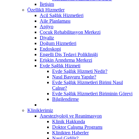
İletişim
Özellikli Hizmetler
Acil Sağlık Hizmetleri
Aile Planlaması
Anjiyo
Çocuk Rehabilitasyon Merkezi
Diyaliz
Doğum Hizmetleri
Endoskopi
Engelli Diş Tedavi Polikliniği
Erişkin Arındırma Merkezi
Evde Sağlık Hizmeti
Evde Sağlık Hizmeti Nedir?
Nasıl Başvuru Yapılır?
Evde Sağlık Hizmetleri Birimi Nasıl
Çalışır?
Evde Sağlık Hizmetleri Biriminin Görevi
Bilgilendirme
Kliniklerimiz
Anesteziyoloji ve Reanimasyon
Klinik Hakkında
Doktor Çalışma Programı
Klinikten Haberler
Nasıl Gidilir?