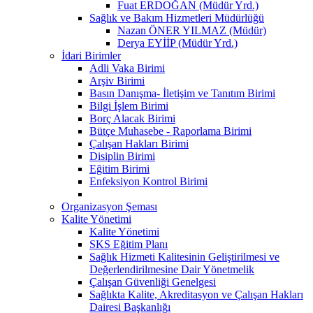
Fuat ERDOĞAN (Müdür Yrd.)
Sağlık ve Bakım Hizmetleri Müdürlüğü
Nazan ÖNER YILMAZ (Müdür)
Derya EYİİP (Müdür Yrd.)
İdari Birimler
Adli Vaka Birimi
Arşiv Birimi
Basın Danışma- İletişim ve Tanıtım Birimi
Bilgi İşlem Birimi
Borç Alacak Birimi
Bütçe Muhasebe - Raporlama Birimi
Çalışan Hakları Birimi
Disiplin Birimi
Eğitim Birimi
Enfeksiyon Kontrol Birimi
Organizasyon Şeması
Kalite Yönetimi
Kalite Yönetimi
SKS Eğitim Planı
Sağlık Hizmeti Kalitesinin Geliştirilmesi ve
Değerlendirilmesine Dair Yönetmelik
Çalışan Güvenliği Genelgesi
Sağlıkta Kalite, Akreditasyon ve Çalışan Hakları
Dairesi Başkanlığı