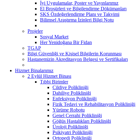
İyi Uygulamalar, Poster ve Yayınlarımız
El Broşürleri ve Bilgilendirme Dökümanları
SKS Özdeğerlendirme Planı ve Takvimi
Bilimsel Araştırma İzinleri Bilgi Notu
Projeler
Sosyal Market
Her Yenidoğana Bir Fidan
TGAP
Bilgi Güvenliği ve Kişisel Bilgilerin Korunması
Hastanemizin Akreditasyon Belgesi ve Sertifikaları
Hizmet Binalarımız
2 Eylül Hizmet Binası
Tıbbi Birimler
Cildiye Polikliniği
Dahiliye Polikliniği
Enfeksiyon Polikliniği
Fizik Tedavi ve Rehabilitasyon Polikliniği
Yürüme Robotu
Genel Cerrahi Polikliniği
Göğüs Hastalıkları Polikliniği
Üroloji Polikliniği
Psikiyatri Polikliniği
Ortopedi Polikliniği