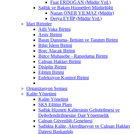
Fuat ERDOĞAN (Müdür Yrd.)
Sağlık ve Bakım Hizmetleri Müdürlüğü
Nazan ÖNER YILMAZ (Müdür)
Derya EYİİP (Müdür Yrd.)
İdari Birimler
Adli Vaka Birimi
Arşiv Birimi
Basın Danışma- İletişim ve Tanıtım Birimi
Bilgi İşlem Birimi
Borç Alacak Birimi
Bütçe Muhasebe - Raporlama Birimi
Çalışan Hakları Birimi
Disiplin Birimi
Eğitim Birimi
Enfeksiyon Kontrol Birimi
Organizasyon Şeması
Kalite Yönetimi
Kalite Yönetimi
SKS Eğitim Planı
Sağlık Hizmeti Kalitesinin Geliştirilmesi ve
Değerlendirilmesine Dair Yönetmelik
Çalışan Güvenliği Genelgesi
Sağlıkta Kalite, Akreditasyon ve Çalışan Hakları
Dairesi Başkanlığı