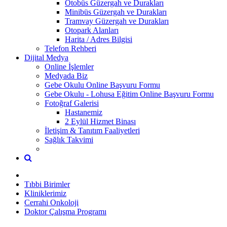
Otobüs Güzergah ve Durakları
Minibüs Güzergah ve Durakları
Tramvay Güzergah ve Durakları
Otopark Alanları
Harita / Adres Bilgisi
Telefon Rehberi
Dijital Medya
Online İşlemler
Medyada Biz
Gebe Okulu Online Başvuru Formu
Gebe Okulu - Lohusa Eğitim Online Başvuru Formu
Fotoğraf Galerisi
Hastanemiz
2 Eylül Hizmet Binası
İletişim & Tanıtım Faaliyetleri
Sağlık Takvimi
Tıbbi Birimler
Kliniklerimiz
Cerrahi Onkoloji
Doktor Çalışma Programı