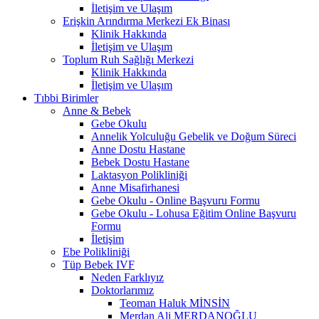
İletişim ve Ulaşım
Erişkin Arındırma Merkezi Ek Binası
Klinik Hakkında
İletişim ve Ulaşım
Toplum Ruh Sağlığı Merkezi
Klinik Hakkında
İletişim ve Ulaşım
Tıbbi Birimler
Anne & Bebek
Gebe Okulu
Annelik Yolculuğu Gebelik ve Doğum Süreci
Anne Dostu Hastane
Bebek Dostu Hastane
Laktasyon Polikliniği
Anne Misafirhanesi
Gebe Okulu - Online Başvuru Formu
Gebe Okulu - Lohusa Eğitim Online Başvuru
Formu
İletişim
Ebe Polikliniği
Tüp Bebek IVF
Neden Farklıyız
Doktorlarımız
Teoman Haluk MİNSİN
Merdan Ali MERDANOĞLU