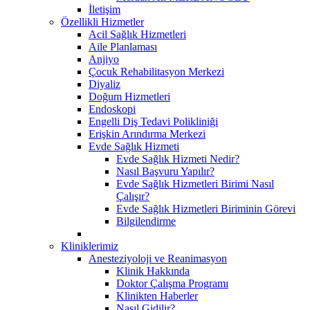
İletişim
Özellikli Hizmetler
Acil Sağlık Hizmetleri
Aile Planlaması
Anjiyo
Çocuk Rehabilitasyon Merkezi
Diyaliz
Doğum Hizmetleri
Endoskopi
Engelli Diş Tedavi Polikliniği
Erişkin Arındırma Merkezi
Evde Sağlık Hizmeti
Evde Sağlık Hizmeti Nedir?
Nasıl Başvuru Yapılır?
Evde Sağlık Hizmetleri Birimi Nasıl
Çalışır?
Evde Sağlık Hizmetleri Biriminin Görevi
Bilgilendirme
Kliniklerimiz
Anesteziyoloji ve Reanimasyon
Klinik Hakkında
Doktor Çalışma Programı
Klinikten Haberler
Nasıl Gidilir?