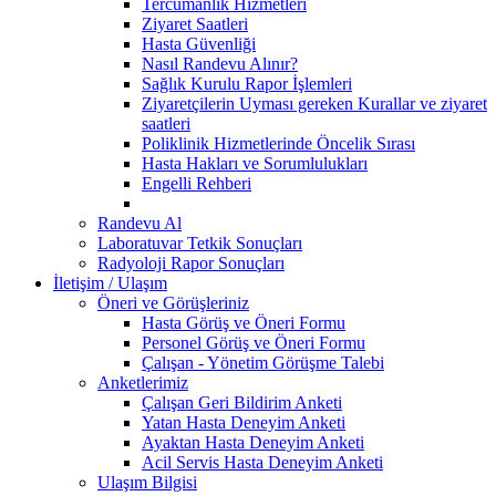
Tercümanlık Hizmetleri
Ziyaret Saatleri
Hasta Güvenliği
Nasıl Randevu Alınır?
Sağlık Kurulu Rapor İşlemleri
Ziyaretçilerin Uyması gereken Kurallar ve ziyaret
saatleri
Poliklinik Hizmetlerinde Öncelik Sırası
Hasta Hakları ve Sorumlulukları
Engelli Rehberi
Randevu Al
Laboratuvar Tetkik Sonuçları
Radyoloji Rapor Sonuçları
İletişim / Ulaşım
Öneri ve Görüşleriniz
Hasta Görüş ve Öneri Formu
Personel Görüş ve Öneri Formu
Çalışan - Yönetim Görüşme Talebi
Anketlerimiz
Çalışan Geri Bildirim Anketi
Yatan Hasta Deneyim Anketi
Ayaktan Hasta Deneyim Anketi
Acil Servis Hasta Deneyim Anketi
Ulaşım Bilgisi