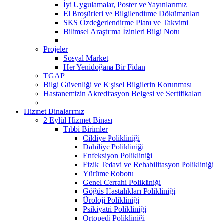
İyi Uygulamalar, Poster ve Yayınlarımız
El Broşürleri ve Bilgilendirme Dökümanları
SKS Özdeğerlendirme Planı ve Takvimi
Bilimsel Araştırma İzinleri Bilgi Notu
Projeler
Sosyal Market
Her Yenidoğana Bir Fidan
TGAP
Bilgi Güvenliği ve Kişisel Bilgilerin Korunması
Hastanemizin Akreditasyon Belgesi ve Sertifikaları
Hizmet Binalarımız
2 Eylül Hizmet Binası
Tıbbi Birimler
Cildiye Polikliniği
Dahiliye Polikliniği
Enfeksiyon Polikliniği
Fizik Tedavi ve Rehabilitasyon Polikliniği
Yürüme Robotu
Genel Cerrahi Polikliniği
Göğüs Hastalıkları Polikliniği
Üroloji Polikliniği
Psikiyatri Polikliniği
Ortopedi Polikliniği