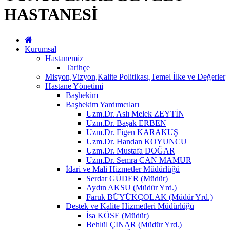
HASTANESİ
Kurumsal
Hastanemiz
Tarihçe
Misyon,Vizyon,Kalite Politikası,Temel İlke ve Değerler
Hastane Yönetimi
Başhekim
Başhekim Yardımcıları
Uzm.Dr. Aslı Melek ZEYTİN
Uzm.Dr. Başak ERBEN
Uzm.Dr. Figen KARAKUŞ
Uzm.Dr. Handan KOYUNCU
Uzm.Dr. Mustafa DOĞAR
Uzm.Dr. Semra CAN MAMUR
İdari ve Mali Hizmetler Müdürlüğü
Serdar GÜDER (Müdür)
Aydın AKSU (Müdür Yrd.)
Faruk BÜYÜKÇOLAK (Müdür Yrd.)
Destek ve Kalite Hizmetleri Müdürlüğü
İsa KÖSE (Müdür)
Behlül ÇINAR (Müdür Yrd.)