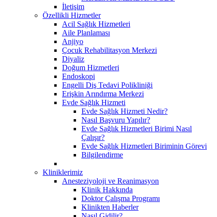
İletişim
Özellikli Hizmetler
Acil Sağlık Hizmetleri
Aile Planlaması
Anjiyo
Çocuk Rehabilitasyon Merkezi
Diyaliz
Doğum Hizmetleri
Endoskopi
Engelli Diş Tedavi Polikliniği
Erişkin Arındırma Merkezi
Evde Sağlık Hizmeti
Evde Sağlık Hizmeti Nedir?
Nasıl Başvuru Yapılır?
Evde Sağlık Hizmetleri Birimi Nasıl
Çalışır?
Evde Sağlık Hizmetleri Biriminin Görevi
Bilgilendirme
Kliniklerimiz
Anesteziyoloji ve Reanimasyon
Klinik Hakkında
Doktor Çalışma Programı
Klinikten Haberler
Nasıl Gidilir?