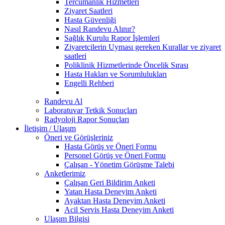
Tercümanlık Hizmetleri
Ziyaret Saatleri
Hasta Güvenliği
Nasıl Randevu Alınır?
Sağlık Kurulu Rapor İşlemleri
Ziyaretçilerin Uyması gereken Kurallar ve ziyaret
saatleri
Poliklinik Hizmetlerinde Öncelik Sırası
Hasta Hakları ve Sorumlulukları
Engelli Rehberi
Randevu Al
Laboratuvar Tetkik Sonuçları
Radyoloji Rapor Sonuçları
İletişim / Ulaşım
Öneri ve Görüşleriniz
Hasta Görüş ve Öneri Formu
Personel Görüş ve Öneri Formu
Çalışan - Yönetim Görüşme Talebi
Anketlerimiz
Çalışan Geri Bildirim Anketi
Yatan Hasta Deneyim Anketi
Ayaktan Hasta Deneyim Anketi
Acil Servis Hasta Deneyim Anketi
Ulaşım Bilgisi