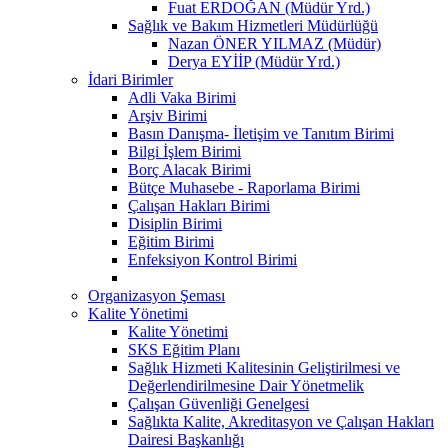
Fuat ERDOĞAN (Müdür Yrd.)
Sağlık ve Bakım Hizmetleri Müdürlüğü
Nazan ÖNER YILMAZ (Müdür)
Derya EYİİP (Müdür Yrd.)
İdari Birimler
Adli Vaka Birimi
Arşiv Birimi
Basın Danışma- İletişim ve Tanıtım Birimi
Bilgi İşlem Birimi
Borç Alacak Birimi
Bütçe Muhasebe - Raporlama Birimi
Çalışan Hakları Birimi
Disiplin Birimi
Eğitim Birimi
Enfeksiyon Kontrol Birimi
Organizasyon Şeması
Kalite Yönetimi
Kalite Yönetimi
SKS Eğitim Planı
Sağlık Hizmeti Kalitesinin Geliştirilmesi ve
Değerlendirilmesine Dair Yönetmelik
Çalışan Güvenliği Genelgesi
Sağlıkta Kalite, Akreditasyon ve Çalışan Hakları
Dairesi Başkanlığı