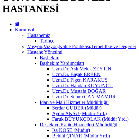
HASTANESİ
Kurumsal
Hastanemiz
Tarihçe
Misyon,Vizyon,Kalite Politikası,Temel İlke ve Değerler
Hastane Yönetimi
Başhekim
Başhekim Yardımcıları
Uzm.Dr. Aslı Melek ZEYTİN
Uzm.Dr. Başak ERBEN
Uzm.Dr. Figen KARAKUŞ
Uzm.Dr. Handan KOYUNCU
Uzm.Dr. Mustafa DOĞAR
Uzm.Dr. Semra CAN MAMUR
İdari ve Mali Hizmetler Müdürlüğü
Serdar GÜDER (Müdür)
Aydın AKSU (Müdür Yrd.)
Faruk BÜYÜKÇOLAK (Müdür Yrd.)
Destek ve Kalite Hizmetleri Müdürlüğü
İsa KÖSE (Müdür)
Behlül ÇINAR (Müdür Yrd.)