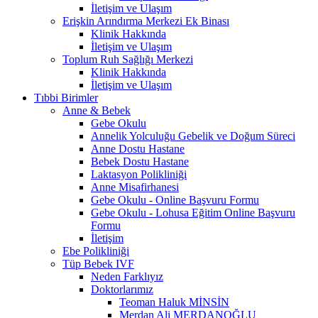
İletişim ve Ulaşım
Erişkin Arındırma Merkezi Ek Binası
Klinik Hakkında
İletişim ve Ulaşım
Toplum Ruh Sağlığı Merkezi
Klinik Hakkında
İletişim ve Ulaşım
Tıbbi Birimler
Anne & Bebek
Gebe Okulu
Annelik Yolculuğu Gebelik ve Doğum Süreci
Anne Dostu Hastane
Bebek Dostu Hastane
Laktasyon Polikliniği
Anne Misafirhanesi
Gebe Okulu - Online Başvuru Formu
Gebe Okulu - Lohusa Eğitim Online Başvuru
Formu
İletişim
Ebe Polikliniği
Tüp Bebek IVF
Neden Farklıyız
Doktorlarımız
Teoman Haluk MİNSİN
Merdan Ali MERDANOĞLU