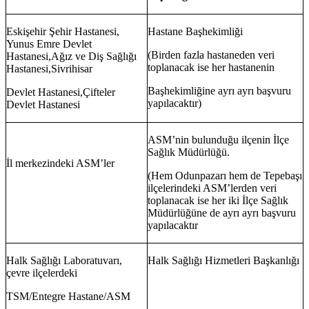
Eskişehir Şehir Hastanesi,
Hastane Başhekimliği
Yunus Emre Devlet
(Birden fazla hastaneden veri
Hastanesi,Ağız ve Diş Sağlığı
toplanacak ise her hastanenin
Hastanesi,Sivrihisar
Başhekimliğine ayrı ayrı başvuru
Devlet Hastanesi,Çifteler
yapılacaktır)
Devlet Hastanesi
ASM’nin bulunduğu ilçenin İlçe
Sağlık Müdürlüğü.
İl merkezindeki ASM’ler
(Hem Odunpazarı hem de Tepebaşı
ilçelerindeki ASM’lerden veri
toplanacak ise her iki İlçe Sağlık
Müdürlüğüne de ayrı ayrı başvuru
yapılacaktır
Halk Sağlığı Laboratuvarı,
Halk Sağlığı Hizmetleri Başkanlığı
çevre ilçelerdeki
TSM/Entegre Hastane/ASM