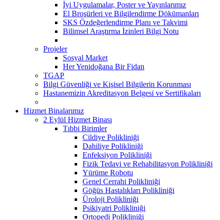
İyi Uygulamalar, Poster ve Yayınlarımız
El Broşürleri ve Bilgilendirme Dökümanları
SKS Özdeğerlendirme Planı ve Takvimi
Bilimsel Araştırma İzinleri Bilgi Notu
Projeler
Sosyal Market
Her Yenidoğana Bir Fidan
TGAP
Bilgi Güvenliği ve Kişisel Bilgilerin Korunması
Hastanemizin Akreditasyon Belgesi ve Sertifikaları
Hizmet Binalarımız
2 Eylül Hizmet Binası
Tıbbi Birimler
Cildiye Polikliniği
Dahiliye Polikliniği
Enfeksiyon Polikliniği
Fizik Tedavi ve Rehabilitasyon Polikliniği
Yürüme Robotu
Genel Cerrahi Polikliniği
Göğüs Hastalıkları Polikliniği
Üroloji Polikliniği
Psikiyatri Polikliniği
Ortopedi Polikliniği