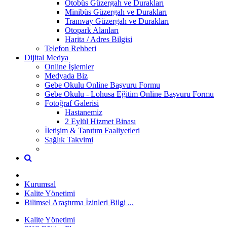
Otobüs Güzergah ve Durakları
Minibüs Güzergah ve Durakları
Tramvay Güzergah ve Durakları
Otopark Alanları
Harita / Adres Bilgisi
Telefon Rehberi
Dijital Medya
Online İşlemler
Medyada Biz
Gebe Okulu Online Başvuru Formu
Gebe Okulu - Lohusa Eğitim Online Başvuru Formu
Fotoğraf Galerisi
Hastanemiz
2 Eylül Hizmet Binası
İletişim & Tanıtım Faaliyetleri
Sağlık Takvimi
Kurumsal
Kalite Yönetimi
Bilimsel Araştırma İzinleri Bilgi ...
Kalite Yönetimi