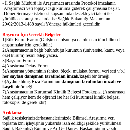
- İl Sağlık Müdürü ile Araştırmacı arasında Protokol imzalanır.
-Araştırmacı veri toplayacağı kuruma giderek çalışmasına başlar.
-Döner Sermaye işletmesi kapsamında destekleyici talebi ile
yürütülecek araştırmalarda ise Sağlık Bakanlığı Makamının
20/02/2013-1488 sayılı Yönerge hükümleri geçerlidir.
Başvuru İçin Gerekli Belgeler
1)
Etik Kurul Kararı (Girişimsel olsun ya da olmasın tüm bilimsel
araştırmalar için gereklidir.)
2)
Araştırmacının bağlı bulunduğu kurumun (üniversite, kamu veya
özel kurum) resmi talep yazısı.
3)
Başvuru Formu
4)
Araştırma Detay Formu
5)
Araştırma yönteminin (anket, ölçek, mülakat formu, veri seti v.b.)
her sayfası danışman tarafından imzalı/kaşeli
bir örneği
6)
Aydınlatılmış Rıza Formunun
danışman tarafından imzalı ve
kaşeli
bir örneği.
7)
Araştırmacının Kurumsal Kimlik Belgesi Fotokopisi (Araştırmacı
hem çalışıyor hem de öğrenci ise her iki kurumsal kimlik belgesi
fotokopisi de gereklidir)
Açıklama:
Sağlık tesislerimizde/hastanelerimizde Bilimsel Araştırma veri
toplama izni işleyişinin yukarıda izah edildiği şekilde yürütülmesi
Sağlık Bakanlığı Eğitim ve Ar-Ge Dairesi Başkanlığının yazılı