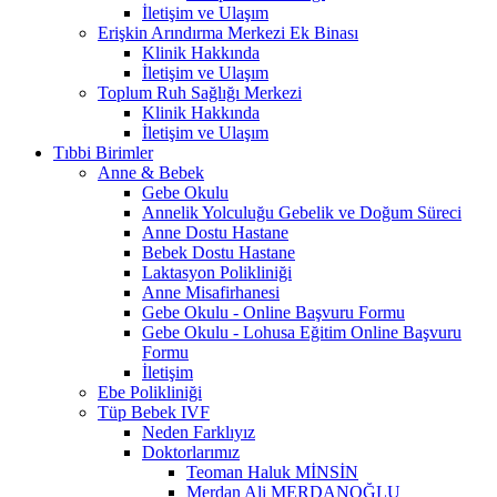
İletişim ve Ulaşım
Erişkin Arındırma Merkezi Ek Binası
Klinik Hakkında
İletişim ve Ulaşım
Toplum Ruh Sağlığı Merkezi
Klinik Hakkında
İletişim ve Ulaşım
Tıbbi Birimler
Anne & Bebek
Gebe Okulu
Annelik Yolculuğu Gebelik ve Doğum Süreci
Anne Dostu Hastane
Bebek Dostu Hastane
Laktasyon Polikliniği
Anne Misafirhanesi
Gebe Okulu - Online Başvuru Formu
Gebe Okulu - Lohusa Eğitim Online Başvuru
Formu
İletişim
Ebe Polikliniği
Tüp Bebek IVF
Neden Farklıyız
Doktorlarımız
Teoman Haluk MİNSİN
Merdan Ali MERDANOĞLU