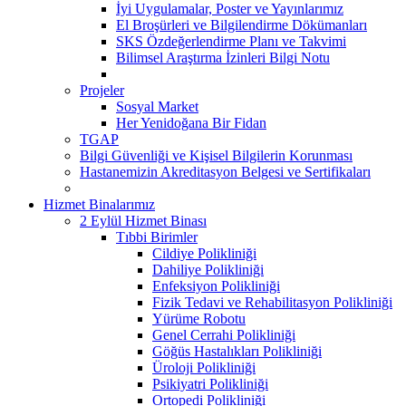
İyi Uygulamalar, Poster ve Yayınlarımız
El Broşürleri ve Bilgilendirme Dökümanları
SKS Özdeğerlendirme Planı ve Takvimi
Bilimsel Araştırma İzinleri Bilgi Notu
Projeler
Sosyal Market
Her Yenidoğana Bir Fidan
TGAP
Bilgi Güvenliği ve Kişisel Bilgilerin Korunması
Hastanemizin Akreditasyon Belgesi ve Sertifikaları
Hizmet Binalarımız
2 Eylül Hizmet Binası
Tıbbi Birimler
Cildiye Polikliniği
Dahiliye Polikliniği
Enfeksiyon Polikliniği
Fizik Tedavi ve Rehabilitasyon Polikliniği
Yürüme Robotu
Genel Cerrahi Polikliniği
Göğüs Hastalıkları Polikliniği
Üroloji Polikliniği
Psikiyatri Polikliniği
Ortopedi Polikliniği