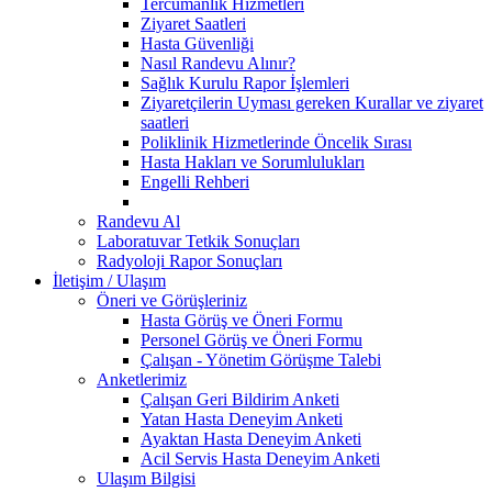
Tercümanlık Hizmetleri
Ziyaret Saatleri
Hasta Güvenliği
Nasıl Randevu Alınır?
Sağlık Kurulu Rapor İşlemleri
Ziyaretçilerin Uyması gereken Kurallar ve ziyaret
saatleri
Poliklinik Hizmetlerinde Öncelik Sırası
Hasta Hakları ve Sorumlulukları
Engelli Rehberi
Randevu Al
Laboratuvar Tetkik Sonuçları
Radyoloji Rapor Sonuçları
İletişim / Ulaşım
Öneri ve Görüşleriniz
Hasta Görüş ve Öneri Formu
Personel Görüş ve Öneri Formu
Çalışan - Yönetim Görüşme Talebi
Anketlerimiz
Çalışan Geri Bildirim Anketi
Yatan Hasta Deneyim Anketi
Ayaktan Hasta Deneyim Anketi
Acil Servis Hasta Deneyim Anketi
Ulaşım Bilgisi