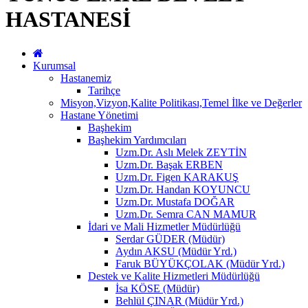
HASTANESİ
Kurumsal
Hastanemiz
Tarihçe
Misyon,Vizyon,Kalite Politikası,Temel İlke ve Değerler
Hastane Yönetimi
Başhekim
Başhekim Yardımcıları
Uzm.Dr. Aslı Melek ZEYTİN
Uzm.Dr. Başak ERBEN
Uzm.Dr. Figen KARAKUŞ
Uzm.Dr. Handan KOYUNCU
Uzm.Dr. Mustafa DOĞAR
Uzm.Dr. Semra CAN MAMUR
İdari ve Mali Hizmetler Müdürlüğü
Serdar GÜDER (Müdür)
Aydın AKSU (Müdür Yrd.)
Faruk BÜYÜKÇOLAK (Müdür Yrd.)
Destek ve Kalite Hizmetleri Müdürlüğü
İsa KÖSE (Müdür)
Behlül ÇINAR (Müdür Yrd.)