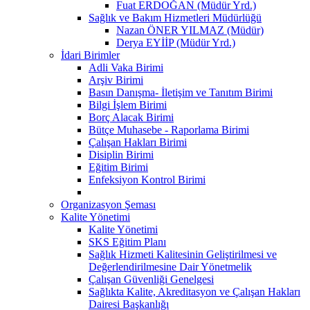
Fuat ERDOĞAN (Müdür Yrd.)
Sağlık ve Bakım Hizmetleri Müdürlüğü
Nazan ÖNER YILMAZ (Müdür)
Derya EYİİP (Müdür Yrd.)
İdari Birimler
Adli Vaka Birimi
Arşiv Birimi
Basın Danışma- İletişim ve Tanıtım Birimi
Bilgi İşlem Birimi
Borç Alacak Birimi
Bütçe Muhasebe - Raporlama Birimi
Çalışan Hakları Birimi
Disiplin Birimi
Eğitim Birimi
Enfeksiyon Kontrol Birimi
Organizasyon Şeması
Kalite Yönetimi
Kalite Yönetimi
SKS Eğitim Planı
Sağlık Hizmeti Kalitesinin Geliştirilmesi ve
Değerlendirilmesine Dair Yönetmelik
Çalışan Güvenliği Genelgesi
Sağlıkta Kalite, Akreditasyon ve Çalışan Hakları
Dairesi Başkanlığı