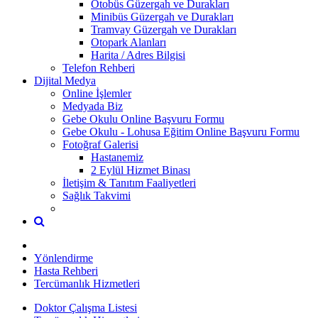
Otobüs Güzergah ve Durakları
Minibüs Güzergah ve Durakları
Tramvay Güzergah ve Durakları
Otopark Alanları
Harita / Adres Bilgisi
Telefon Rehberi
Dijital Medya
Online İşlemler
Medyada Biz
Gebe Okulu Online Başvuru Formu
Gebe Okulu - Lohusa Eğitim Online Başvuru Formu
Fotoğraf Galerisi
Hastanemiz
2 Eylül Hizmet Binası
İletişim & Tanıtım Faaliyetleri
Sağlık Takvimi
Yönlendirme
Hasta Rehberi
Tercümanlık Hizmetleri
Doktor Çalışma Listesi