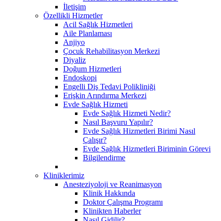
İletişim
Özellikli Hizmetler
Acil Sağlık Hizmetleri
Aile Planlaması
Anjiyo
Çocuk Rehabilitasyon Merkezi
Diyaliz
Doğum Hizmetleri
Endoskopi
Engelli Diş Tedavi Polikliniği
Erişkin Arındırma Merkezi
Evde Sağlık Hizmeti
Evde Sağlık Hizmeti Nedir?
Nasıl Başvuru Yapılır?
Evde Sağlık Hizmetleri Birimi Nasıl
Çalışır?
Evde Sağlık Hizmetleri Biriminin Görevi
Bilgilendirme
Kliniklerimiz
Anesteziyoloji ve Reanimasyon
Klinik Hakkında
Doktor Çalışma Programı
Klinikten Haberler
Nasıl Gidilir?